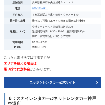
店舗住所
兵庫県神戸市中央区旭通３－１－２
電話
078-231-0911
アクセス
ＪＲ三宮駅より東へ徒歩４００メートル
乗り捨て条件
乗り捨て可能（エリアを超える場合は別料金）
空港ターミナルと店舗間の送迎あり
送迎について
送迎開始時間 8:30～20:00 所要時間約30分
神戸三宮営業所は7:00からの営業
営業時間
07:00～22:00
定休日
休業日：なし
こちらも乗り捨ては可能ですが
エリアを超える場合は
乗り捨てに別料金
がかかります。
ニッポンレンタカー公式サイト
６：スカイレンタカー/Jネットレンタカー神戸
空港店