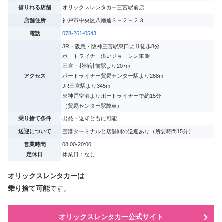
借りれる店舗
オリックスレンタカー三宮駅前店
店舗住所
神戸市中央区八幡通３－２－２３
電話
078-261-0543
JR・阪急・阪神三宮駅東口より徒歩8分
ポートライナー沿いジョーシン東側
三宮・花時計前駅より207m
アクセス
ポートライナー貿易センター駅より268m
JR三宮駅より345m
※神戸空港よりポートライナーで約15分
（貿易センター駅降車）
乗り捨て条件
出発・返却ともに可能
送迎について
空港ターミナルと店舗間の送迎あり（所要時間15分）
営業時間
08:00-20:00
定休日
休業日：なし
オリックスレンタカーは
乗り捨て可能
です。
オリックスレンタカー公式サイト