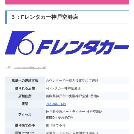
３：Fレンタカー神戸空港店
出典：
https://www.f-rent.co.jp/
店舗への連絡方法
カウンターで手続き後電話にて連絡
借りれる店舗
Fレンタカー神戸空港店
店舗住所
兵庫県神戸市中央区神戸空港3番地4
電話
078-306-1134
神戸新交通ポートライナー 神戸空港駅
アクセス
東550m 徒歩約7分
乗り捨て条件
乗り捨て不可
送迎について
空港ターミナルと店舗間の送迎あり