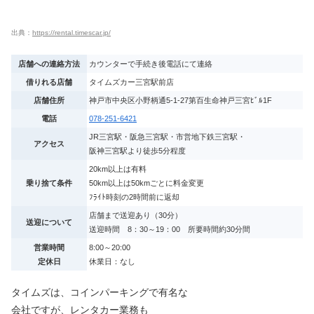
出典：
https://rental.timescar.jp/
店舗への連絡方法
カウンターで手続き後電話にて連絡
借りれる店舗
タイムズカー三宮駅前店
店舗住所
神戸市中央区小野柄通5-1-27第百生命神戸三宮ﾋﾞﾙ1F
電話
078-251-6421
JR三宮駅・阪急三宮駅・市営地下鉄三宮駅・
アクセス
阪神三宮駅より徒歩5分程度
20km以上は有料
乗り捨て条件
50km以上は50kmごとに料金変更
ﾌﾗｲﾄ時刻の2時間前に返却
店舗まで送迎あり（30分）
送迎について
送迎時間 8：30～19：00 所要時間約30分間
営業時間
8:00～20:00
定休日
休業日：なし
タイムズは、コインパーキングで有名な
会社ですが、レンタカー業務も