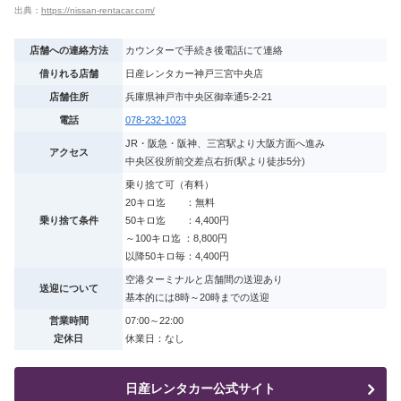
出典：
https://nissan-rentacar.com/
店舗への連絡方法
カウンターで手続き後電話にて連絡
借りれる店舗
日産レンタカー神戸三宮中央店
店舗住所
兵庫県神戸市中央区御幸通5-2-21
電話
078-232-1023
JR・阪急・阪神、三宮駅より大阪方面へ進み
アクセス
中央区役所前交差点右折(駅より徒歩5分)
乗り捨て可（有料）
20キロ迄 ：無料
乗り捨て条件
50キロ迄 ：4,400円
～100キロ迄 ：8,800円
以降50キロ毎：4,400円
空港ターミナルと店舗間の送迎あり
送迎について
基本的には8時～20時までの送迎
営業時間
07:00～22:00
定休日
休業日：なし
日産レンタカー公式サイト