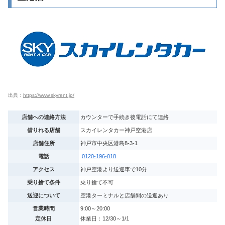
出典：
https://www.skyrent.jp/
店舗への連絡方法
カウンターで手続き後電話にて連絡
借りれる店舗
スカイレンタカー神戸空港店
店舗住所
神戸市中央区港島8-3-1
電話
0120-196-018
アクセス
神戸空港より送迎車で10分
乗り捨て条件
乗り捨て不可
送迎について
空港ターミナルと店舗間の送迎あり
営業時間
9:00～20:00
定休日
休業日：12/30～1/1