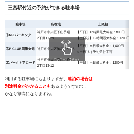
三宮駅付近の予約ができる駐車場
駐車場
所在地
上限額
神戸市中央区下山手通
【平日】12時間最大料金：800円
1
①M-1パーキング
2丁目11-29
【土日祝】12時間最大料金：1200円
【平日】当日最大料金：1,000円
②P-CLUB国際会館
神戸市中央区御幸通8-1-6
※土日祝は予約受付不可
神戸市中央区下山手通
スクロールできます
1
③パークトアロード
【平日】当日最大料金：1200円
2丁目13-12
利用する駐車場にもよりますが、
連泊の場合は
別途料金がかかることも
あるようですので、
かなり割高になりますね。