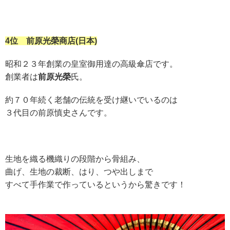
4位 前原光榮商店(日本)
昭和２３年創業の皇室御用達の高級傘店です。
創業者は
前原光榮
氏。
約７０年続く老舗の伝統を受け継いでいるのは
３代目の前原慎史さんです。
生地を織る機織りの段階から骨組み、
曲げ、生地の裁断、
はり、つや出しまで
すべて手作業で作っているというから驚きです！