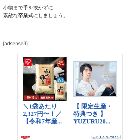
小物まで手を抜かずに
素敵な
卒業式
にしましょう。
[adsense3]