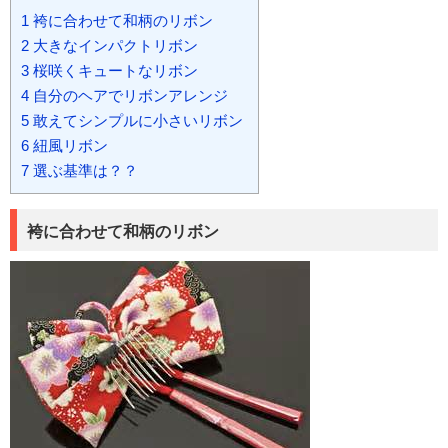
1
袴に合わせて和柄のリボン
2
大きなインパクトリボン
3
桜咲くキュートなリボン
4
自分のヘアでリボンアレンジ
5
敢えてシンプルに小さいリボン
6
紐風リボン
7
選ぶ基準は？？
袴に合わせて和柄のリボン