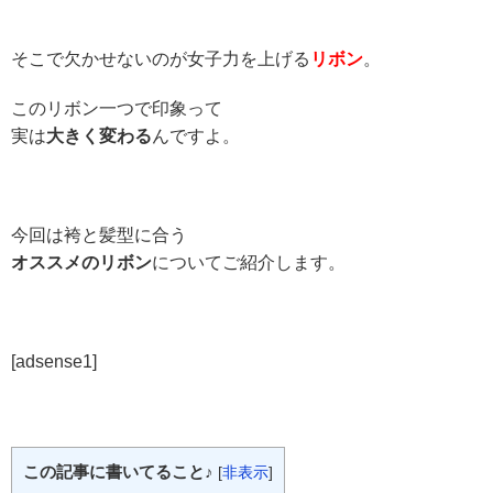
そこで欠かせないのが女子力を上げる
リボン
。
このリボン一つで印象って
実は
大きく変わる
んですよ。
今回は袴と髪型に合う
オススメのリボン
についてご紹介します。
[adsense1]
この記事に書いてること♪
[
非表示
]