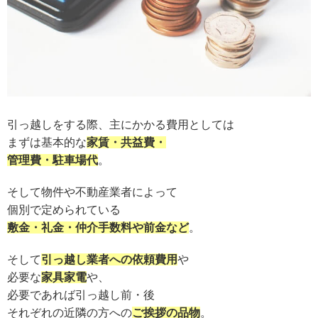
引っ越しをする際、主にかかる費用としては
まずは基本的な
家賃・共益費・
管理費・駐車場代
。
そして物件や不動産業者によって
個別で定められている
敷金・礼金・仲介手数料や前金など
。
そして
引っ越し業者への依頼費用
や
必要な
家具家電
や、
必要であれば引っ越し前・後
それぞれの近隣の方への
ご挨拶の品物
。