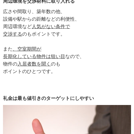
周辺環境を交渉材料に取り入れる
広さや間取り、築年数の他、
設備や駅からの距離などの利便性、
周辺環境など
人気がない条件で
交渉する
のもポイントです。
また
、空室期間が
長期化している物件は狙い目
なので、
物件の
入居者数を聞く
のも
ポイントのひとつです。
礼金は最も値引きのターゲットにしやすい