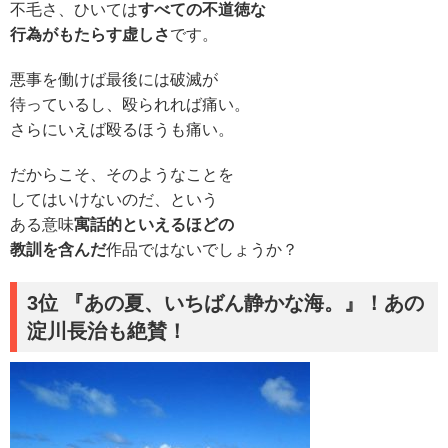
不毛さ、ひいては
すべての不道徳な
行為がもたらす虚しさ
です。
悪事を働けば最後には破滅が
待っているし、殴られれば痛い。
さらにいえば殴るほうも痛い。
だからこそ、そのようなことを
してはいけないのだ、という
ある意味
寓話的といえるほどの
教訓を含んだ
作品ではないでしょうか？
3位 『あの夏、いちばん静かな海。』！あの
淀川長治も絶賛！