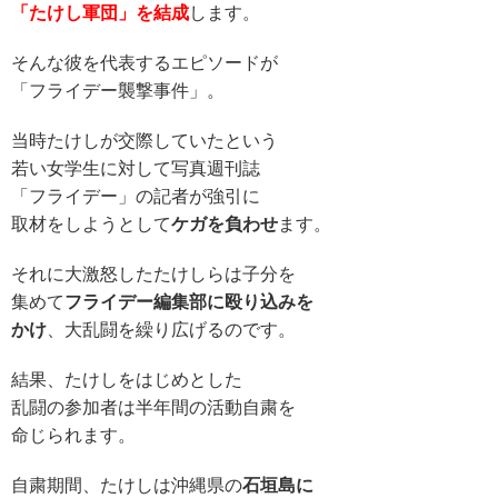
「たけし軍団」を結成
します。
そんな彼を代表するエピソードが
「フライデー襲撃事件」。
当時たけしが交際していたという
若い女学生に対して写真週刊誌
「フライデー」の記者が強引に
取材をしようとして
ケガを負わせ
ます。
それに大激怒したたけしらは子分を
集めて
フライデー編集部に殴り込みを
かけ
、大乱闘を繰り広げるのです。
結果、たけしをはじめとした
乱闘の参加者は半年間の活動自粛を
命じられます。
自粛期間、たけしは沖縄県の
石垣島に