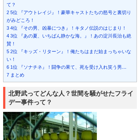
て？
2
5位 『アウトレイジ』！豪華キャストたちの怒号と裏切り
がみどころ！
3
4位 『その男、凶暴につき』！キタノ伝説のはじまり！
4
3位 『あの夏、いちばん静かな海。』！あの淀川長治も絶
賛！
5
2位 『キッズ・リターン』！俺たちはまだ始まっちゃいな
い！
6
1位 『ソナチネ』！闘争の果て、死を受け入れ笑う男…
7
まとめ
北野武ってどんな人？世間を騒がせたフライ
デー事件って？