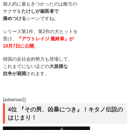
個人的に最もきつかったのは敵方の
ヤクザを
たけしが歯医者で
痛めつける
シーンですね。
シリーズ第1作、第2作の大ヒットを
受け、
『アウトレイジ 最終章』が
10月7日に公開
。
韓国の反社会的勢力も登場して、
これまでにないほどの
大規模な
抗争が展開
されます。
[adsense2]
4位 『その男、凶暴につき』！キタノ伝説の
はじまり！