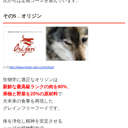
次からは定期コースを選んでいます。
その5．オリジン
出典
http://www.green-dog.com/shop/
生物学に適正なオリジンは
新鮮な最高級ランクの肉を80%、
果物と野菜を20%の原材料
で
犬本来の食事を再現した
グレインフリーフードです。
体を浄化し精神を安定させる