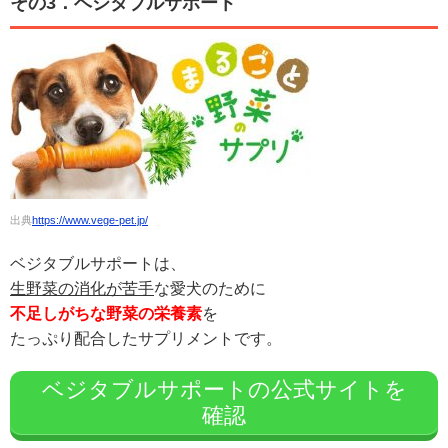
その3．ベジタブルサポート
出典
https://www.vege-pet.jp/
ベジタブルサポートは、
生野菜の消化が苦手
な愛犬のために
不足しがちな野菜の栄養素
を
たっぷり配合したサプリメントです。
ベジタブルサポートの公式サイトを
確認