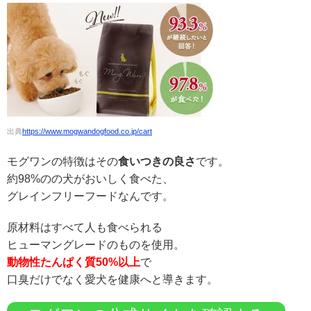
出典
https://www.mogwandogfood.co.jp/cart
モグワンの特徴はその
食いつきの良さ
です。
約98%のの犬がおいしく食べた、
グレインフリーフードなんです。
原材料はすべて人も食べられる
ヒューマングレードのものを使用。
動物性たんぱく質50%以上
で
口臭だけでなく愛犬を健康へと導きます。