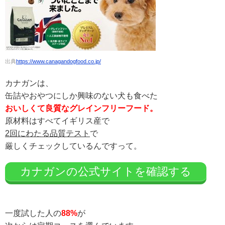
出典
https://www.canagandogfood.co.jp/
カナガンは、
缶詰やおやつにしか興味のない犬も食べた
おいしくて良質なグレインフリーフード。
原材料はすべてイギリス産で
2回にわたる品質テスト
で
厳しくチェックしているんですって。
カナガンの公式サイトを確認する
一度試した人の
88%
が