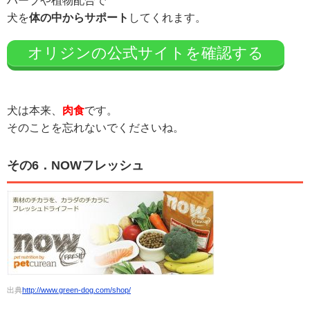
ハーブや植物配合で
犬を
体の中からサポート
してくれます。
オリジンの公式サイトを確認する
犬は本来、
肉食
です。
そのことを忘れないでくださいね。
その6．NOWフレッシュ
出典
http://www.green-dog.com/shop/