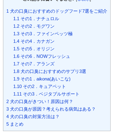
1
犬の口臭におすすめのドッグフード7選をご紹介
1.1
その1．ナチュロル
1.2
その2．モグワン
1.3
その3．ファインペッツ極
1.4
その4．カナガン
1.5
その5．オリジン
1.6
その6．NOWフレッシュ
1.7
その7．アランズ
1.8
犬の口臭におすすめのサプリ3選
1.9
その1．aikona(あいこな)
1.10
その2．キュアペット
1.11
その3．ベジタブルサポート
2
犬の口臭がきつい！原因は何？
3
犬の口臭が原因？考えられる病気はある？
4
犬の口臭の対策方法は？
5
まとめ