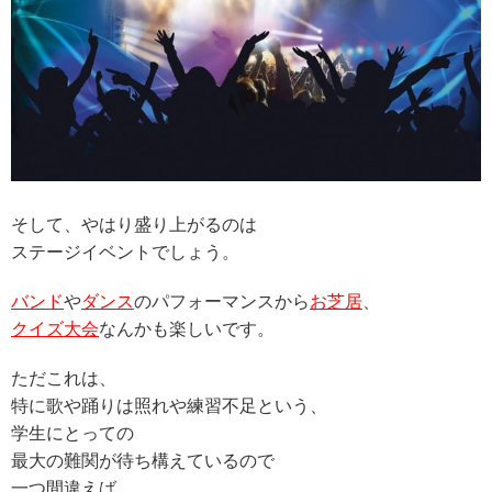
そして、やはり盛り上がるのは
ステージイベントでしょう。
バンド
や
ダンス
のパフォーマンスから
お芝居
、
クイズ大会
なんかも楽しいです。
ただこれは、
特に歌や踊りは照れや練習不足という、
学生にとっての
最大の難関が待ち構えているので
一つ間違えば