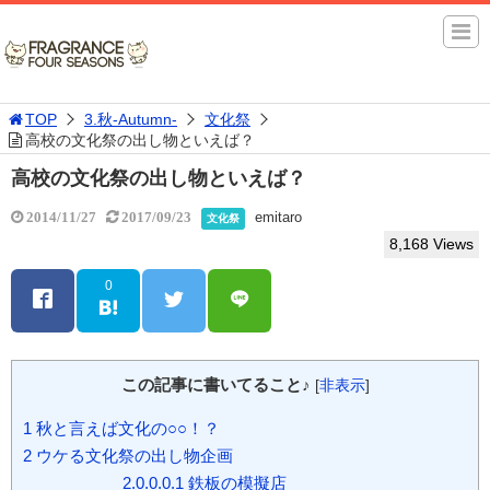
TOP
3.秋-Autumn-
文化祭
高校の文化祭の出し物といえば？
高校の文化祭の出し物といえば？
emitaro
2014/11/27
2017/09/23
文化祭
8,168 Views
0
この記事に書いてること♪
[
非表示
]
1
秋と言えば文化の○○！？
2
ウケる文化祭の出し物企画
2.0.0.0.1
鉄板の模擬店