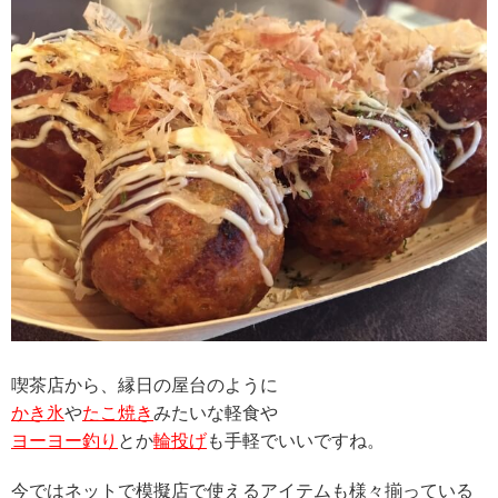
喫茶店から、縁日の屋台のように
かき氷
や
たこ焼き
みたいな軽食や
ヨーヨー釣り
とか
輪投げ
も手軽でいいですね。
今ではネットで模擬店で使えるアイテムも様々揃っている