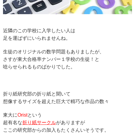
近隣のこの学校に入学したい人は
足を運ばずにいられませんね。
生徒のオリジナルの数学問題もありましたが、
さすが東大合格率ナンバー１学校の生徒！と
唸らせられるものばかりでした。
折り紙研究部の折り紙と聞いて
想像するサイズを超えた巨大で精巧な作品の数々
東大に
Orist
という
超有名な
折り紙サークル
がありますが
ここの研究部からの加入もたくさんいそうです。