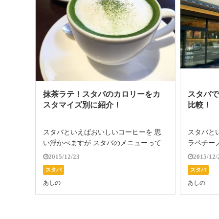
抹茶ラテ！スタバのカロリーをカ
スタバ
スタマイズ別に紹介！
比較！
スタバといえばおいしいコーヒーを 思
スタバと
い浮かべますが スタバのメニューって
ラペチー
コーヒーだけじゃないんですよね～♪ 中
ニューが
2015/12/23
2015/12/
でもスタバの抹茶ラテは 甘くておいし
～♪」 
スタバ
スタバ
いと人気のメニューなんです。 そして
とわくわ
あしの
あしの
スタバならではのトッピングで 自分好
に カロリ
[…]