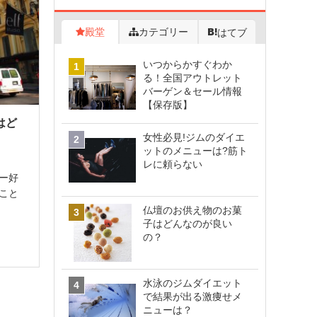
殿堂
カテゴリー
はてブ
いつからかすぐわか
る！全国アウトレット
バーゲン＆セール情報
【保存版】
はど
女性必見!ジムのダイエ
ットのメニューは?筋ト
レに頼らない
ー好
こと
ーヒ
仏壇のお供え物のお菓
子はどんなのが良い
など
の？
マイ
数えら
水泳のジムダイエット
で結果が出る激痩せメ
ニューは？