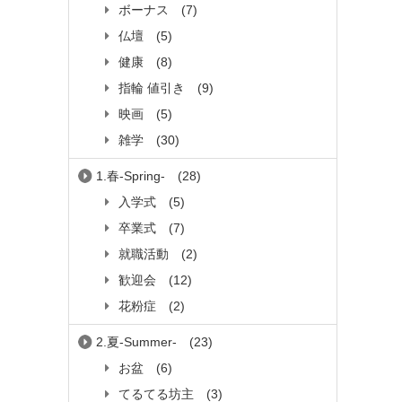
ボーナス
(7)
仏壇
(5)
健康
(8)
指輪 値引き
(9)
映画
(5)
雑学
(30)
1.春-Spring-
(28)
入学式
(5)
卒業式
(7)
就職活動
(2)
歓迎会
(12)
花粉症
(2)
2.夏-Summer-
(23)
お盆
(6)
てるてる坊主
(3)