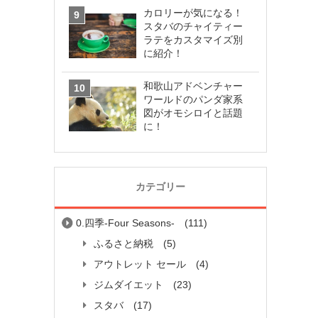
カロリーが気になる！
スタバのチャイティー
ラテをカスタマイズ別
に紹介！
和歌山アドベンチャー
ワールドのパンダ家系
図がオモシロイと話題
に！
カテゴリー
0.四季-Four Seasons-
(111)
ふるさと納税
(5)
アウトレット セール
(4)
ジムダイエット
(23)
スタバ
(17)