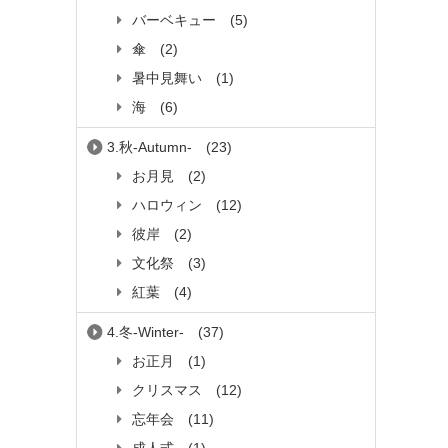
バーベキュー
(5)
傘
(2)
暑中見舞い
(1)
海
(6)
3.秋-Autumn-
(23)
お月見
(2)
ハロウィン
(12)
彼岸
(2)
文化祭
(3)
紅葉
(4)
4.冬-Winter-
(37)
お正月
(1)
クリスマス
(12)
忘年会
(11)