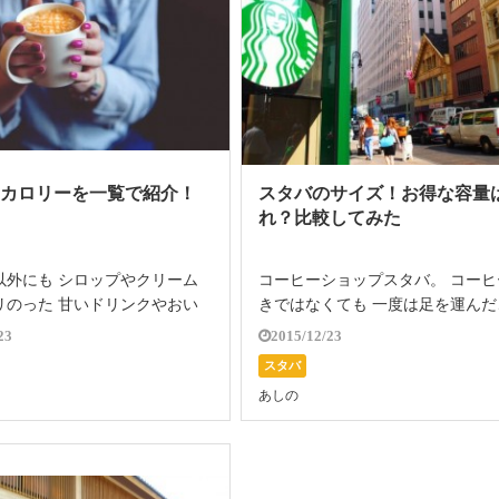
のカロリーを一覧で紹介！
スタバのサイズ！お得な容量
れ？比較してみた
以外にも シロップやクリーム
コーヒーショップスタバ。 コーヒ
リのった 甘いドリンクやおい
きではなくても 一度は足を運んだ
ドも 魅力のコーヒーショップ
があると思います。 メニューもコ
23
2015/12/23
 期間限定のメニューや オリジ
ーだけでなく フラペチーノやラテ
スタバ
スタマイズできちゃう トッピ
種類も豊富で オリジナルのカスタ
あしの
かげで 決して飽きることがあ
ズで アレンジすれば その種類は
れ […]