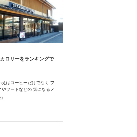
でカロリーをランキングで
いえばコーヒーだけでなく フ
ノやフードなどの 気になるメ
いっぱいですね♪ 「おいしそう
23
「あれもこれも食べてみたい！」
くしてしまう一方で 見るから
ーの高そうなメニューを見 […]