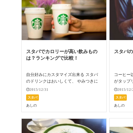
スタバでカロリーが高い飲みもの
スタバ
は？ランキングで比較！
自分好みにカスタマイズ出来る スタバ
コーヒー
のドリンクはおいしくて、 やみつきに
がタップ
なってしまいますが それがダイエット
しいフー
2015/12/31
2015/12/
中となると、 今度はカロリーが 気にな
スタバ。
スタバ
スタバ
ってくるんですよね～。 スタバでカロ
ナルにカ
あしの
あしの
リーが高いドリンクを ランキングにし
ングのお
た […]
り […]