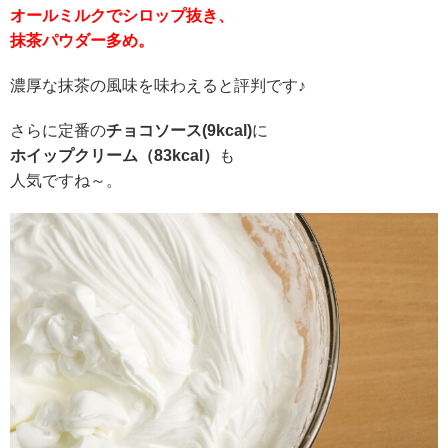
オールミルクでシロップ抜き、
抹茶パウダー多め。
濃厚な抹茶の風味を味わえると評判です♪
さらに定番の
チョコソース(9kcal)
に
ホイップクリーム（83kcal）
も
人気ですね～。