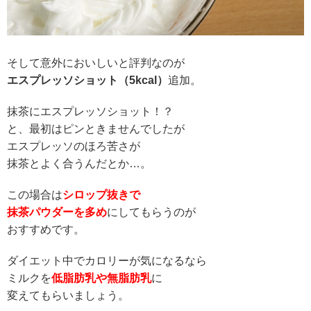
そして意外においしいと評判なのが
エスプレッソショット（5kcal）
追加。
抹茶にエスプレッソショット！？
と、最初はピンときませんでしたが
エスプレッソのほろ苦さが
抹茶とよく合うんだとか…。
この場合は
シロップ抜きで
抹茶パウダーを多め
にしてもらうのが
おすすめです。
ダイエット中でカロリーが気になるなら
ミルクを
低脂肪乳や無脂肪乳
に
変えてもらいましょう。