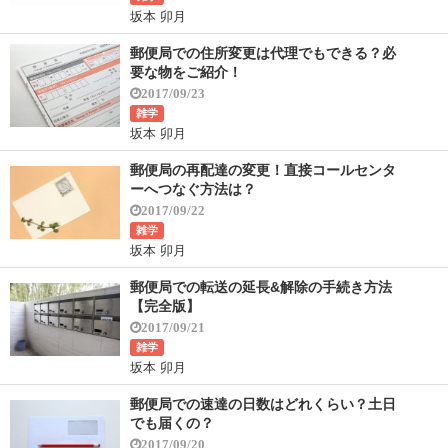
坂本 卯月
郵便局での住所変更は代理でもできる？必
要な物をご紹介！
2017/09/23
雑学
坂本 卯月
郵便局の再配達の変更！直接コールセンタ
ーへつなぐ方法は？
2017/09/22
雑学
坂本 卯月
郵便局での転送の延長&解除の手続き方法
【完全版】
2017/09/21
雑学
坂本 卯月
郵便局での速達の日数はどれくらい？土日
でも届くの？
2017/09/20