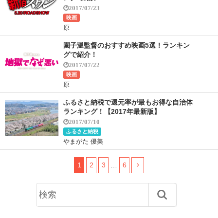
2017/07/23
映画
原
園子温監督のおすすめ映画5選！ランキン
グで紹介！
2017/07/22
映画
原
ふるさと納税で還元率が最もお得な自治体
ランキング！【2017年最新版】
2017/07/10
ふるさと納税
やまがた 優美
1
2
3
…
6