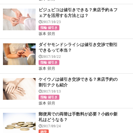
ビジュピコは値引きできる？来店予約＆フ
ェアを活用する方法とは？
2017/10/23
指輪 値引き
坂本 卯月
ダイヤモンドシライシは値引き交渉で割引
できるって本当？
2017/10/22
指輪 値引き
坂本 卯月
ケイウノは値引き交渉できる？来店予約の
割引テクも紹介
2017/10/13
指輪 値引き
坂本 卯月
郵便局での両替は手数料が必要？小銭や新
札はどうなる？
2017/09/24
雑学