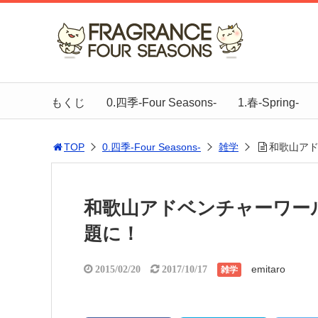
もくじ
0.四季-Four Seasons-
1.春-Spring-
TOP
0.四季-Four Seasons-
雑学
和歌山ア
和歌山アドベンチャーワー
題に！
emitaro
2015/02/20
2017/10/17
雑学