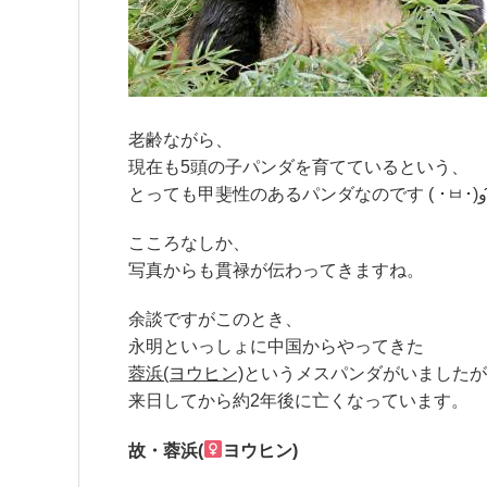
老齢ながら、
現在も5頭の子パンダを育てているという、
こころなしか、
写真からも貫禄が伝わってきますね。
余談ですがこのとき、
永明といっしょに中国からやってきた
蓉浜(ヨウヒン)
という
メスパンダがいましたが
来日してから約2年後に亡くなっています。
故・蓉浜(
ヨウヒン)