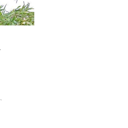
とっても甲斐性のあるパンダなのです ( ･ㅂ･)و ̑̑
、