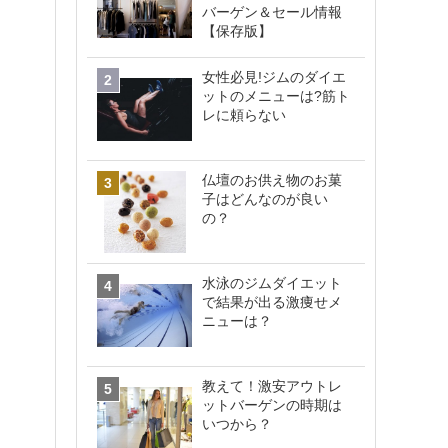
バーゲン＆セール情報
【保存版】
女性必見!ジムのダイエ
ットのメニューは?筋ト
レに頼らない
仏壇のお供え物のお菓
子はどんなのが良い
の？
水泳のジムダイエット
で結果が出る激痩せメ
ニューは？
教えて！激安アウトレ
ットバーゲンの時期は
いつから？