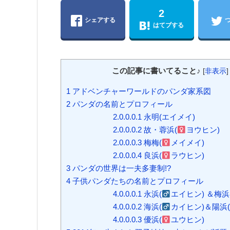
2
シェアする
はてブする
この記事に書いてること♪
[
非表示
]
1
アドベンチャーワールドのパンダ家系図
2
パンダの名前とプロフィール
2.0.0.0.1
永明(エイメイ)
2.0.0.0.2
故・蓉浜(
ヨウヒン)
2.0.0.0.3
梅梅(
メイメイ)
2.0.0.0.4
良浜(
ラウヒン)
3
パンダの世界は一夫多妻制!?
4
子供パンダたちの名前とプロフィール
4.0.0.0.1
永浜(
エイヒン) ＆梅浜
4.0.0.0.2
海浜(
カイヒン)＆陽浜(
4.0.0.0.3
優浜(
ユウヒン)