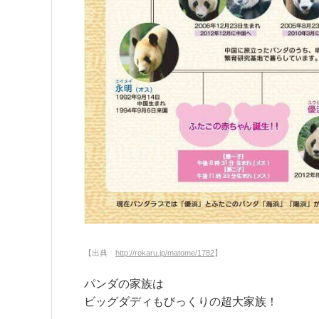
【出典
http://rokaru.jp/matome/1782
】
パンダの家族は
ビッグダディもびっくりの超大家族！