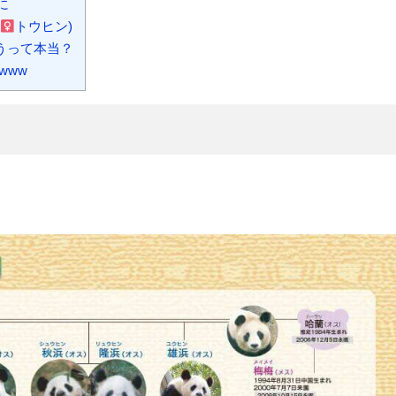
に
トウヒン)
うって本当？
www