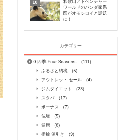
和歌山アドベンチャー
ワールドのパンダ家系
図がオモシロイと話題
に！
カテゴリー
0.四季-Four Seasons-
(111)
ふるさと納税
(5)
アウトレット セール
(4)
ジムダイエット
(23)
スタバ
(17)
ボーナス
(7)
仏壇
(5)
健康
(8)
指輪 値引き
(9)