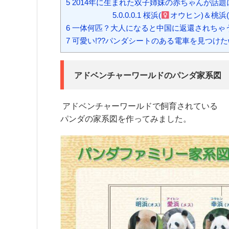
5
2014年に生まれた双子姉妹の赤ちゃんが話題
5.0.0.0.1
桜浜(
オウヒン)＆桃浜(
6
一体何匹？大人になると中国に返還されちゃ
7
可愛い!??パンダシートのある電車を見つけた
アドベンチャーワールドのパンダ家系図
アドベンチャーワールドで飼育されている
パンダの家系図を作ってみました。