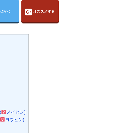
つぶやく
オススメする
(
メイヒン)
ヨウヒン)