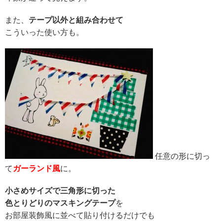
また、
テープ以外と組み合わせて
こういった使い方も。
任意の形に切っ
て
ガーランド風
に。
小さめサイズで三角形に切った
色とりどりのマスキングテープ
を
お部屋装飾風に並べて貼り付けるだけでも