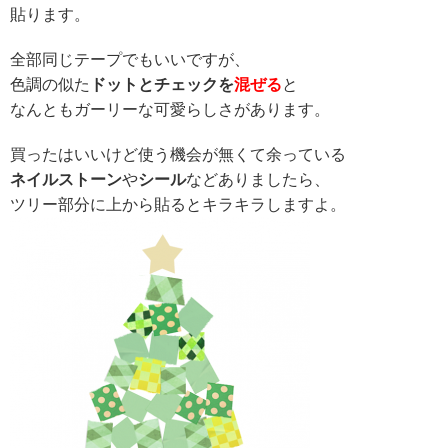
貼ります。
全部同じテープでもいいですが、
色調の似た
ドットとチェックを
混ぜる
と
なんともガーリーな可愛らしさがあります。
買ったはいいけど使う機会が無くて余っている
ネイルストーン
や
シール
などありましたら、
ツリー部分に上から貼るとキラキラしますよ。