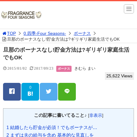
TOP
0.四季-Four Seasons-
ボーナス
旦那のボーナスなし!貯金方法は?ギリギリ家庭生活でもOK
旦那のボーナスなし!貯金方法は?ギリギリ家庭生活
でもOK
きむら まい
2015/01/02
2017/09/23
ボーナス
25,622 Views
0
この記事に書いてること♪
[
非表示
]
1
結婚したら貯金が必須！でもボーナスが…
2
まずは夫の給与を含め 基本的な見直しを