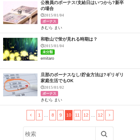
公務員のボーナス!支給日はいつから?新卒
の場合
2015/01/04
ボーナス
きむら まい
和歌山で蛍が見れる時期は？
2015/01/04
未分類
emitaro
旦那のボーナスなし!貯金方法は?ギリギリ
家庭生活でもOK
2015/01/02
ボーナス
きむら まい
1
…
8
9
10
11
12
…
12