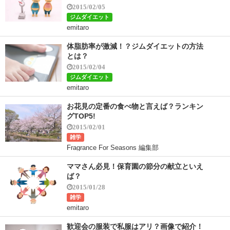
2015/02/05
ジムダイエット
emitaro
体脂肪率が激減！？ジムダイエットの方法
とは？
2015/02/04
ジムダイエット
emitaro
お花見の定番の食べ物と言えば？ランキン
グTOP5!
2015/02/01
雑学
Fragrance For Seasons 編集部
ママさん必見！保育園の節分の献立といえ
ば？
2015/01/28
雑学
emitaro
歓迎会の服装で私服はアリ？画像で紹介！